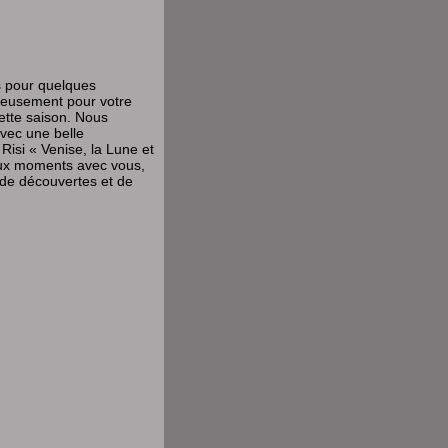
es pour quelques
reusement pour votre
ette saison. Nous
avec une belle
Risi « Venise, la Lune et
aux moments avec vous,
 de découvertes et de