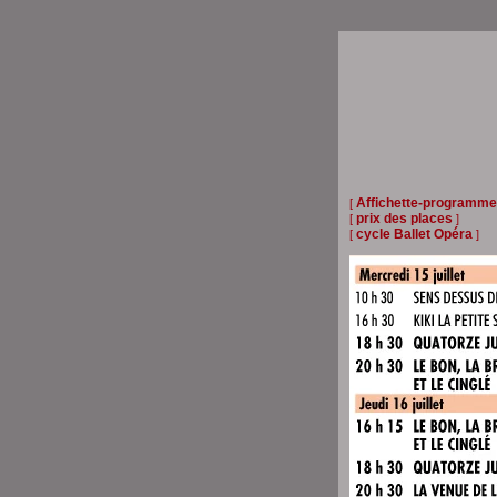
Affichette-programme
[
prix des places
[
]
cycle Ballet Opéra
[
]