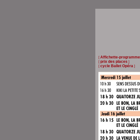
Affichette-programme
[
prix des places
[
]
cycle Ballet Opéra
[
]