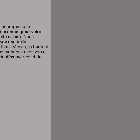
es pour quelques
reusement pour votre
ette saison. Nous
avec une belle
Risi « Venise, la Lune et
aux moments avec vous,
 de découvertes et de